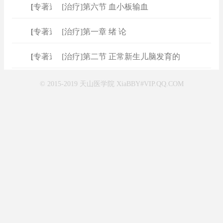
[
专著速查
[治疗]第六节 血小板输血
]
[
专著速查
[治疗]第一章 绪 论
]
[
专著速查
[治疗]第二节 正常新生儿脑发育的
]
© 2015-2019 天山医学院 XiaBBY#VIP.QQ.COM