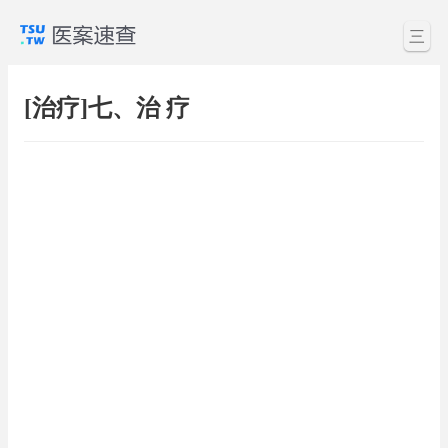
三
[治疗]七、治 疗