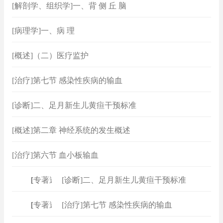
[解剖学、组织学]一、背 侧 丘 脑
[病理学]一、病 理
[概述]（二）医疗监护
[治疗]第七节 感染性疾病的输血
[诊断]二、足月新生儿黄疸干预标准
[概述]第二章 神经系统的发生概述
[治疗]第六节 血小板输血
[
专著速查
[诊断]二、足月新生儿黄疸干预标准
]
[
专著速查
[治疗]第七节 感染性疾病的输血
]