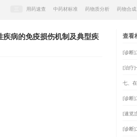
三
用药速查
中药材标准
药物质分析
药物合成
查看
疫性疾病的免疫损伤机制及典型疾
[诊断
[治疗
七、
[诊断
[速览
[诊断