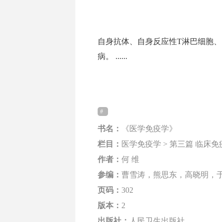
自身抗体、自身反应性T淋巴细胞
病。 ......
书名：
《医学免疫学》
栏目：
医学免疫学 > 第三篇 临床免
作者：
何 维
参编：
曹雪涛，熊思东，高晓明，
页码：
302
版本：
2
出版社：
人民卫生出版社