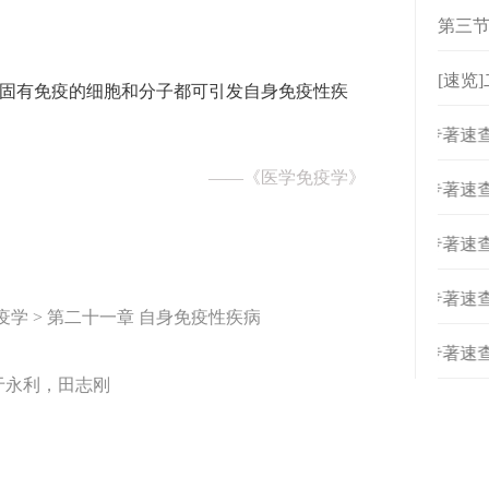
第三节
[速览
、固有免疫的细胞和分子都可引发自身免疫性疾
[
专著速查
——
《医学免疫学》
[
专著速查
[
专著速查
[
专著速查
疫学 > 第二十一章 自身免疫性疾病
[
专著速查
于永利，田志刚