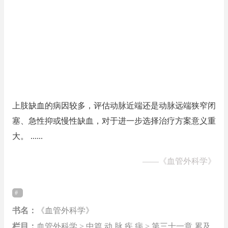
上肢缺血的病因较多，评估动脉近端还是动脉远端狭窄闭
塞、急性抑或慢性缺血，对于进一步选择治疗方案意义重
大。 ......
——
《血管外科学》
书名：
《血管外科学》
栏目：
血管外科学 > 中篇 动 脉 疾 病 > 第三十一章 累及