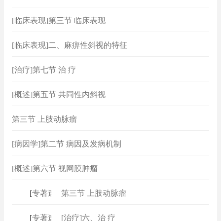
[临床表现]第三节 临床表现
[临床表现]二、麻痹性斜视的特征
[治疗]第七节 治 疗
[概述]第五节 共同性内斜视
第三节 上肢动脉瘤
[病因学]第二节 病因及发病机制
[概述]第六节 视网膜肿瘤
[
专著速查
]
第三节 上肢动脉瘤
[
专著速查
]
[治疗]六、治 疗