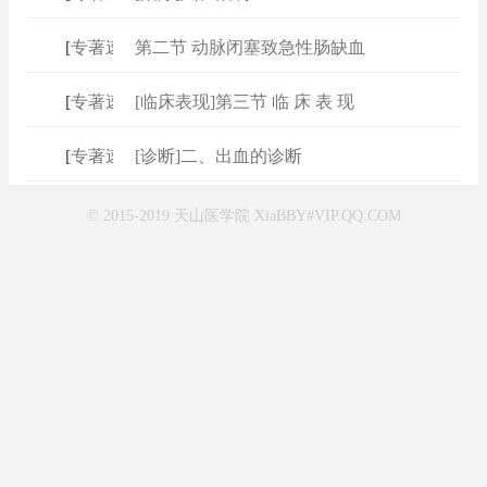
[
专著速查
]
第二节 动脉闭塞致急性肠缺血
[
专著速查
]
[临床表现]第三节 临 床 表 现
[
专著速查
]
[诊断]二、出血的诊断
© 2015-2019 天山医学院 XiaBBY#VIP.QQ.COM