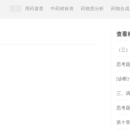
三
用药速查
中药材标准
药物质分析
药物合成
查看
（三
思考
[诊断
三、
思考
第十章