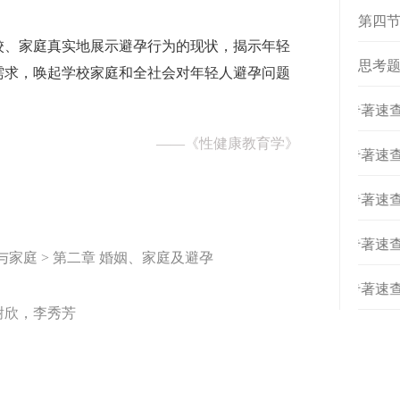
第四节
校、家庭真实地展示避孕行为的现状，揭示年轻
思考
需求，唤起学校家庭和全社会对年轻人避孕问题
[
专著速查
——
《性健康教育学》
[
专著速查
[
专著速查
[
专著速查
与家庭 > 第二章 婚姻、家庭及避孕
[
专著速查
谢欣，李秀芳