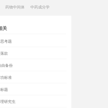
药物中间体
中药成分学
相关
）思考题
）落款
3 路由备份
成功标准
）标题
护理研究生