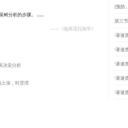
[预防
分析的步骤。 ......
第三节
——
《临床流行病学》
[
专著速查
[
专著速查
[
专著速查
临床决策分析
[
专著速查
杨土保，时景璞
[
专著速查