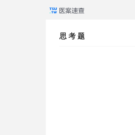
思 考 题