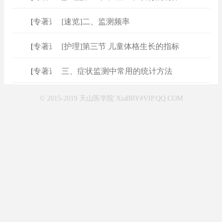
[
专著速查
[速览]二、监测频率
]
[
专著速查
[护理]第三节 儿童体格生长的指标
]
[
专著速查
三、症状监测中常用的统计方法
]
© 2015-2019 天山医学院 XiaBBY#VIP.QQ.COM