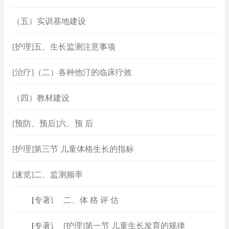
（五）实训基地建设
[护理]五、生长监测注意事项
[治疗]（二）各种他汀的临床疗效
（四）教材建设
[预防、预后]六、预 后
[护理]第三节 儿童体格生长的指标
[速览]二、监测频率
[
专著速查
二、体 格 评 估
]
[
专著速查
[护理]第一节 儿童生长发育的规律
]