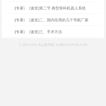
[
专著速查
[速览]第二节 典型骨科机器人系统
]
[
专著速查
[速览]二、国内应用的几个导航厂家
]
[
专著速查
[速览]三、手术方法
]
© 2015-2019 天山医学院 XiaBBY#VIP.QQ.COM