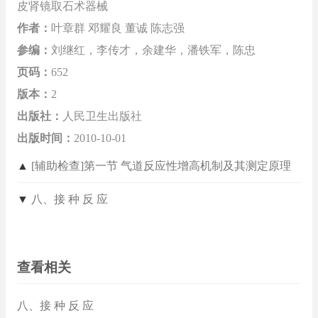
皮肾镜取石术器械
作者：
叶章群 邓耀良 董诚 陈志强
参编：
刘继红，李传才，余建华，潘铁军，陈忠
页码：
652
版本：
2
出版社：
人民卫生出版社
出版时间：
2010-10-01
▲
[辅助检查]第一节 气道反应性增高机制及其测定原理
▼
八、接 种 反 应
查看相关
八、接 种 反 应