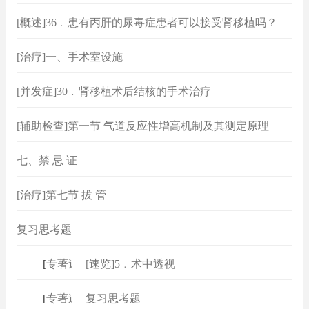
[概述]36﹒患有丙肝的尿毒症患者可以接受肾移植吗？
[治疗]一、手术室设施
[并发症]30﹒肾移植术后结核的手术治疗
[辅助检查]第一节 气道反应性增高机制及其测定原理
七、禁 忌 证
[治疗]第七节 拔 管
复习思考题
[
专著速查
[速览]5﹒术中透视
]
[
专著速查
复习思考题
]