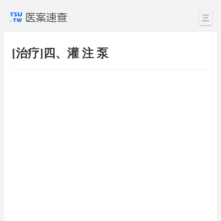
三
[治疗]四、灌 注 泵