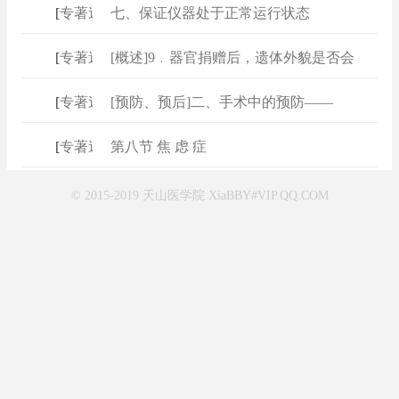
[
专著速查
七、保证仪器处于正常运行状态
]
[
专著速查
[概述]9﹒器官捐赠后，遗体外貌是否会
]
[
专著速查
[预防、预后]二、手术中的预防——
]
[
专著速查
第八节 焦 虑 症
]
© 2015-2019 天山医学院 XiaBBY#VIP.QQ.COM