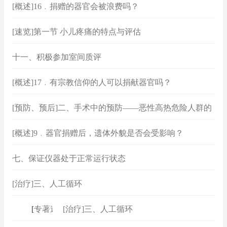
[概述]16﹒捐赠的器官会被浪费吗？
[速览]第一节 小儿疼痛的特点与评估
十一、积极参加室间质评
[概述]17﹒有宗教信仰的人可以捐献器官吗？
[预防、预后]二、手术中的预防——恶性高热危险人群的
麻醉
[概述]9﹒器官捐赠后，遗体外貌是否会受影响？
七、保证仪器处于正常运行状态
[治疗]三、人工循环
[
专著速查
[治疗]三、人工循环
]