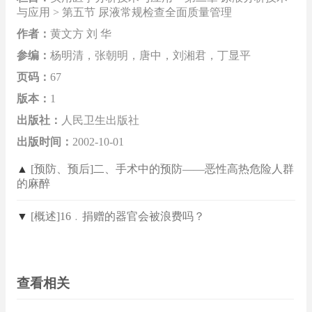
与应用 > 第五节 尿液常规检查全面质量管理
作者：
黄文方 刘 华
参编：
杨明清，张朝明，唐中，刘湘君，丁显平
页码：
67
版本：
1
出版社：
人民卫生出版社
出版时间：
2002-10-01
▲
[预防、预后]二、手术中的预防——恶性高热危险人群
的麻醉
▼
[概述]16﹒捐赠的器官会被浪费吗？
查看相关