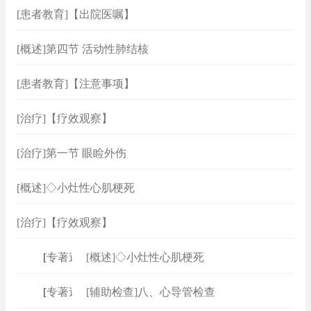
[患者教育]【出院医嘱】
[概述]第四节 活动性肺结核
[患者教育]【注意事项】
[治疗]【疗效观察】
[治疗]第一节 眼睑外伤
[概述]◇小灶性心肌梗死
[治疗]【疗效观察】
[
专著速查
[概述]◇小灶性心肌梗死
]
[
专著速查
[辅助检查]八、心导管检查
]