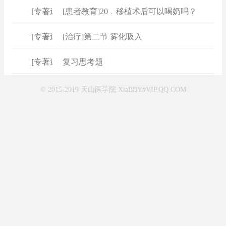
[
专著速查
[患者教育]20﹒移植术后可以喝奶吗？
]
[
专著速查
[治疗]第二节 雾化吸入
]
[
专著速查
复习思考题
]
© 2015-2019 天山医学院 XiaBBY#VIP.QQ.COM