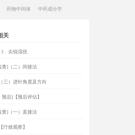
药物中间体
中药成分学
相关
]13﹒尖锐湿疣
检查]（二）间接法
]（三）进针角度及方向
、预后]【预后评估】
检查]（一）直接法
]【疗效观察】