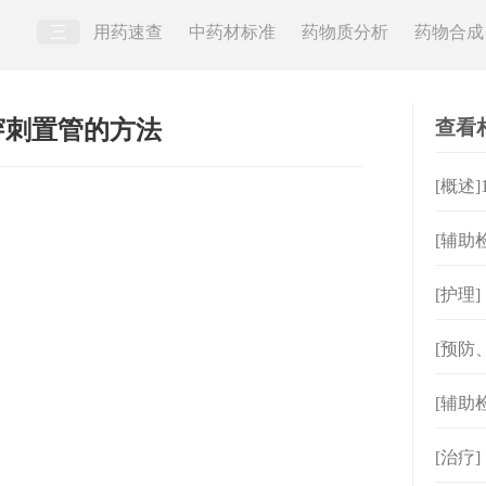
三
用药速查
中药材标准
药物质分析
药物合成
查看
穿刺置管的方法
[概述
[辅助
[护理
[预防
[辅助
[治疗