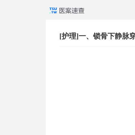
[护理]一、锁骨下静脉