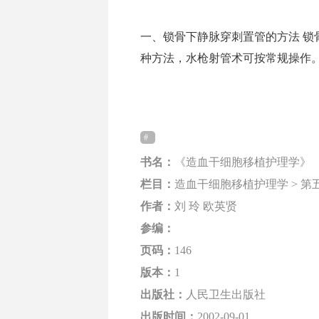
一、锁骨下静脉穿刺置管的方法 锁
种方法，水枪射管术可按常规操作。 ...
书名：
《造血干细胞移植护理学》
栏目：
造血干细胞移植护理学 > 第
作者：
刘 玲 欧英贤
参编：
页码：
146
版本：
1
出版社：
人民卫生出版社
出版时间：
2002-09-01