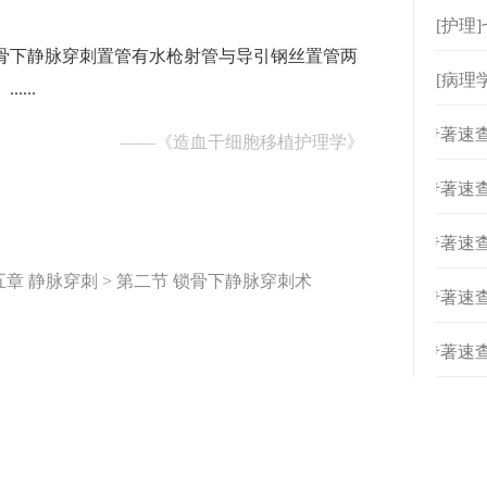
[护理
骨下静脉穿刺置管有水枪射管与导引钢丝置管两
[病理
...
[
专著速查
——
《造血干细胞移植护理学》
[
专著速查
[
专著速查
五章 静脉穿刺 > 第二节 锁骨下静脉穿刺术
[
专著速查
[
专著速查