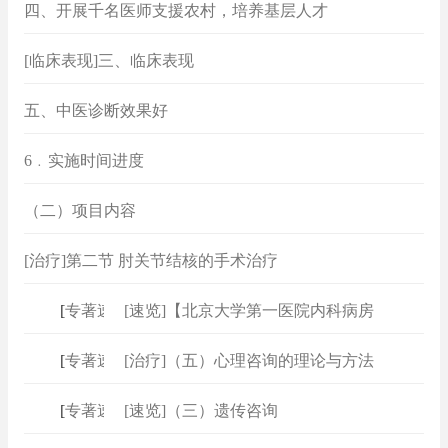
四、开展千名医师支援农村，培养基层人才
[临床表现]三、临床表现
五、中医诊断效果好
6﹒实施时间进度
（二）项目内容
[治疗]第二节 肘关节结核的手术治疗
[
专著速查
[速览]【北京大学第一医院内科病房
]
[
专著速查
[治疗]（五）心理咨询的理论与方法
]
[
专著速查
[速览]（三）遗传咨询
]