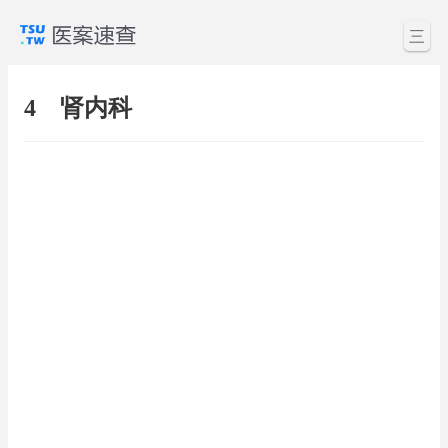
三
4 肾内科