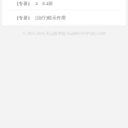
[
专著速查
4 8-4班
]
[
专著速查
[治疗]暗示作用
]
© 2015-2019 天山医学院 XiaBBY#VIP.QQ.COM