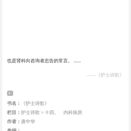
也是肾科向咨询者忠告的常言。 ......
——
《护士诗歌》
书名：
《护士诗歌》
栏目：
护士诗歌 > 十四、 内科病房
作者：
唐中华
参编：