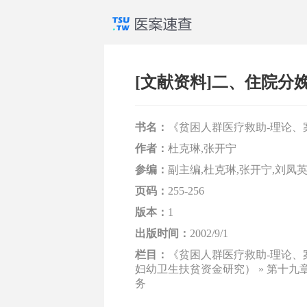
[文献资料]二、住院分
书名：
《贫困人群医疗救助-理论、
作者：
杜克琳,张开宁
参编：
副主编,杜克琳,张开宁,刘凤英
页码：
255-256
版本：
1
出版时间：
2002/9/1
栏目：
《贫困人群医疗救助-理论、
妇幼卫生扶贫资金研究） » 第十九
务