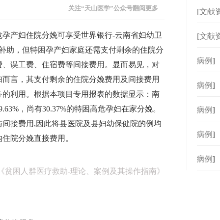
关注“天山医学”公众号翻阅更多
[文献
危孕产妇住院分娩可享受世界银行‐云南省妇幼卫
[文献
的补助，但特困孕产妇家庭还需支付剩余的住院分
[
病例
]
费、误工费、住宿费等间接费用。显而易见，对
妇而言，其支付剩余的住院分娩费用及间接费用
[
病例
]
务的利用。根据本项目专用报表的数据显示：南
63%，尚有30.37%的特困高危孕妇在家分娩。
[
病例
]
间接费用,因此将县医院及县妇幼保健院的例均
[
病例
]
构住院分娩直接费用。
[
病例
]
《贫困人群医疗救助-理论、案例及其操作指南》