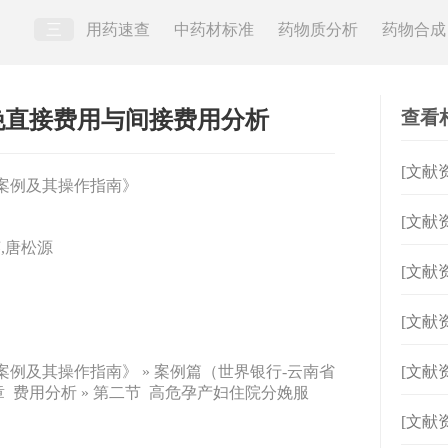
三
用药速查
中药材标准
药物质分析
药物合成
查看
娩直接费用与间接费用分析
[文献
案例及其操作指南》
[文献
,唐松源
务例
[文献
感染
[文献
案例及其操作指南》 » 案例篇（世界银行‐云南省
[文献
章 费用分析 » 第二节 高危孕产妇住院分娩服
[文献