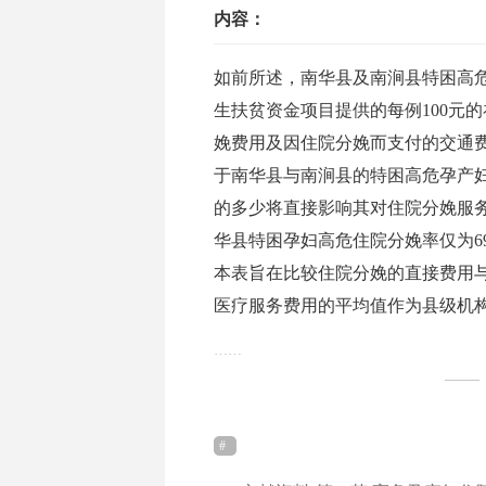
内容：
如前所述，南华县及南涧县特困高
生扶贫资金项目提供的每例100元
娩费用及因住院分娩而支付的交通
于南华县与南涧县的特困高危孕产
的多少将直接影响其对住院分娩服
华县特困孕妇高危住院分娩率仅为69.
本表旨在比较住院分娩的直接费用与
医疗服务费用的平均值作为县级机
……
——