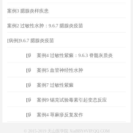
案例3 腮腺炎样疾患
案例2 过敏性水肿：9.6.7 腮腺炎疫苗
[病例]9.6.7 腮腺炎疫苗
[
病例
]
案例4 过敏性紫癜：9.6.3 脊髓灰质炎
[
病例
]
案例5 血管神经性水肿
[
病例
]
案例7 过敏性紫癜
[
病例
]
案例9 锡克试验毒素引起变态反应
[
病例
]
案例4 荨麻疹反复发作
© 2015-2019 天山医学院 XiaBBY#VIP.QQ.COM