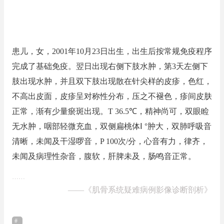
患儿，女，2001年10月23日出生，出生后按常规免疫程序
完成了基础免疫。翌日出现右侧下肢水肿，第3天左侧下
肢出现水肿，并且双下肢出现散在针尖样的皮疹，色红，
不高出皮面，皮疹呈对称性分布，压之不褪色，疹间皮肤
正常，渐有少量瘀斑出现。T 36.5℃，精神尚可，双眼睑
无水肿，咽部轻微充血，双侧扁桃体Ⅰ °肿大，双肺呼吸音
清晰，未闻及干湿啰音，P 100次/分，心音有力，律齐，
未闻及病理性杂音，腹软，肝脾未及，肠鸣音正常。
……
——
《肌骨系统疑难病例影像诊断剖析》