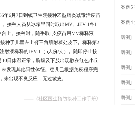
案例5
2006年6月7日到镇卫生院接种乙型脑炎减毒活疫苗
案例4
）。接种人员从冰箱里同时取出MV、JEV-1各1
台上。接种时，随手取1支疫苗用MV稀释液
[
病例
]
后全部接种于儿童左上臂三角肌附着处皮下。稀释第2
射液稀释的JEV-1（5人份/支）。随即停止接
[
病例
]
月10日体温正常，胸腹及下肢出现散在红色小丘
[
病例
]
，未发现其他阳性体征。患儿已根据免疫程序完
接种，未出现不良反应，无过敏史。
[
病例
]
[
病例
]
——
《社区医生预防接种工作手册》