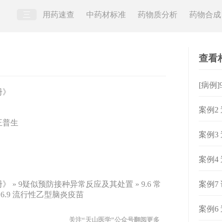
三
用药速查
中药材标准
药物质分析
药物合成
查看
[病例]
册》
案例2
王普生
案例3
案例4
» 9疑似预防接种异常反应及其处置 » 9.6 常
案例7
6.9 流行性乙型脑炎疫苗
案例6
关注“天山医学”公众号翻阅更多