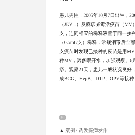
患儿男性，2005年10月7日出生，
（JEV-1）及麻疹减毒活疫苗（MV
支，连同相应的稀释液置于同一接种
（0.5ml /支）稀释，常规消毒
支疫苗时发现已接种的疫苗是用MV注
种MV，嘱多喂开水，加强观察。6
疹。观察21天，患儿一般状况良好
成BCG、HepB、DTP、OPV等
……
▲
案例7 诱发癫病发作