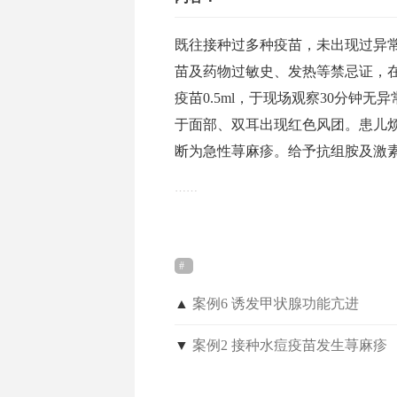
既往接种过多种疫苗，未出现过异常反
苗及药物过敏史、发热等禁忌证，
疫苗0.5ml，于现场观察30分钟无
于面部、双耳出现红色风团。患儿
断为急性荨麻疹。给予抗组胺及激
……
▲
案例6 诱发甲状腺功能亢进
▼
案例2 接种水痘疫苗发生荨麻疹