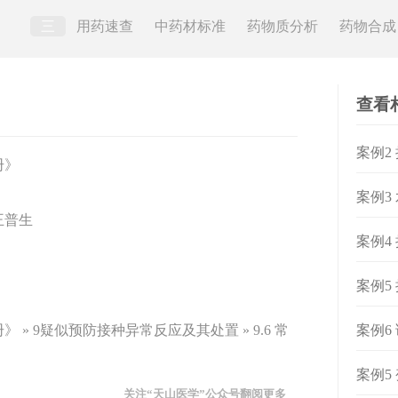
三
用药速查
中药材标准
药物质分析
药物合成
查看
案例2
册》
案例3
王普生
案例4
案例5
» 9疑似预防接种异常反应及其处置 » 9.6 常
案例6
案例5
关注“天山医学”公众号翻阅更多