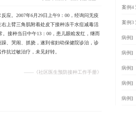
案例4
应。2007年6月29日上午9：00，经询问无疫
案例3
在右上臂三角肌附着处皮下接种冻干水痘减毒活
异常。接种当日中午13：00，患儿眼睑发红，继而
[
病例
]
烦躁、哭闹、抓挠，遂到省妇幼保健院诊治，诊
素作抗过敏治疗，未见好转。
[
病例
]
[
病例
]
——
《社区医生预防接种工作手册》
[
病例
]
[
病例
]