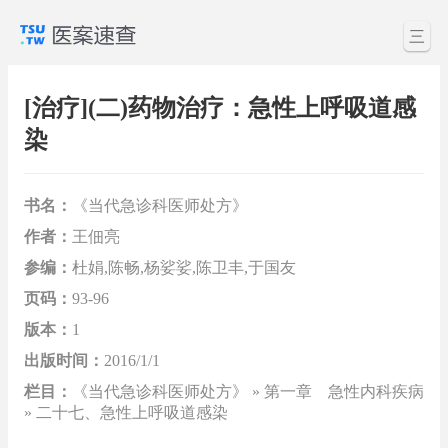
三
[治疗](二)药物治疗：急性上呼吸道感
染
书名：
《当代急诊科医师处方》
作者：
王佃亮
参编：
杜娟,陈畅,杨娑娑,陈卫丰,于国友
页码：
93-96
版本：
1
出版时间：
2016/1/1
栏目：
《当代急诊科医师处方》 » 第一章 急性内科疾病
» 二十七、急性上呼吸道感染