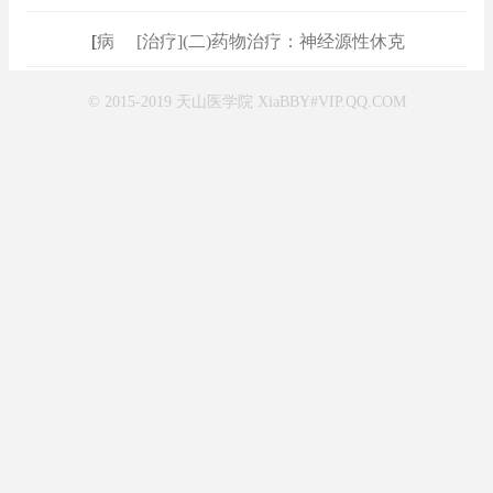
[
病例
]
[治疗](二)药物治疗：神经源性休克
© 2015-2019 天山医学院 XiaBBY#VIP.QQ.COM