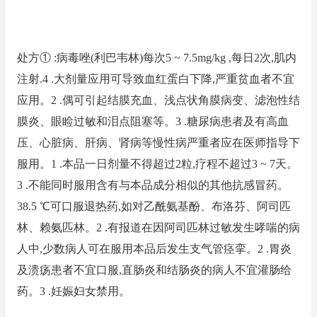
处方① :病毒唑(利巴韦林)每次5 ~ 7.5mg/kg ,每日2次,肌内
注射.4 .大剂量应用可导致血红蛋白下降,严重贫血者不宜
应用。2 .偶可引起结膜充血、浅点状角膜病变、滤泡性结
膜炎、眼睑过敏和泪点阻塞等。3 .糖尿病患者及有高血
压、心脏病、肝病、肾病等慢性病严重者应在医师指导下
服用。1 .本品一日剂量不得超过2粒,疗程不超过3 ~ 7天。
3 .不能同时服用含有与本品成分相似的其他抗感冒药。
38.5 ℃可口服退热药,如对乙酰氨基酚、布洛芬、阿司匹
林、赖氨匹林。2 .有报道在因阿司匹林过敏发生哮喘的病
人中,少数病人可在服用本品后发生支气管痉挛。2 .胃炎
及溃疡患者不宜口服,直肠炎和结肠炎的病人不宜灌肠给
药。3 .妊娠妇女禁用。