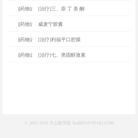
[
药物速查
[治疗]三、萘 丁 美 酮
]
[
药物速查
威麦宁胶囊
]
[
药物速查
[治疗]利福平口腔膜
]
[
药物速查
[治疗]七、类固醇激素
]
© 2015-2019 天山医学院 XiaBBY#VIP.QQ.COM