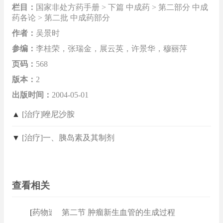
栏目：
国家非处方药手册 > 下篇 中成药 > 第二部分 中成
药各论 > 第二批 中成药部分
作者：
吴景时
参编：
李桂荣，张瑞金，展云英，许景华，穆丽萍
页码：
568
版本：
2
出版时间：
2004-05-01
▲
[治疗]唑尼沙胺
▼
[治疗]一、胰岛素及其制剂
查看相关
[
药物速查
第二节 肿瘤新生血管的生成过程
]