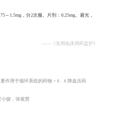
～1.5mg，分2次服。片剂：0.25mg。避光，
——
《实用临床用药监护》
主要作用于循环系统的药物 > 6﹒6 降血压药
宋小骏，张俊慧