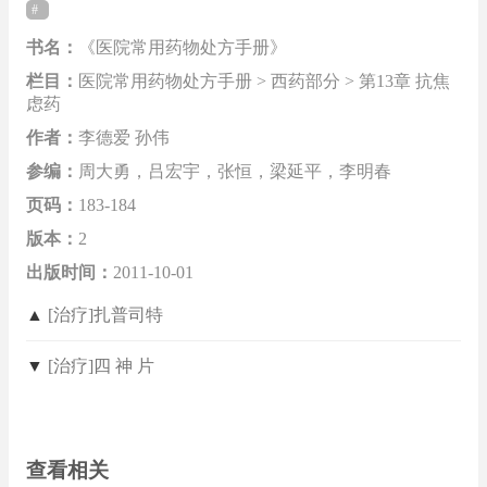
书名：
《医院常用药物处方手册》
栏目：
医院常用药物处方手册 > 西药部分 > 第13章 抗焦
虑药
作者：
李德爱 孙伟
参编：
周大勇，吕宏宇，张恒，梁延平，李明春
页码：
183-184
版本：
2
出版时间：
2011-10-01
▲
[治疗]扎普司特
▼
[治疗]四 神 片
查看相关