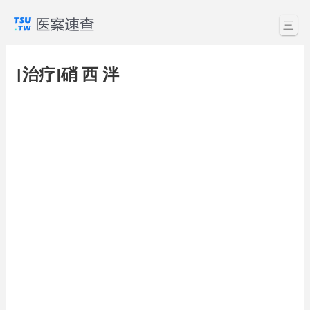
三
[治疗]硝 西 泮