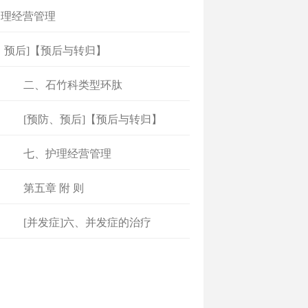
护理经营管理
、预后]【预后与转归】
[
专著速查
二、石竹科类型环肽
]
[
专著速查
[预防、预后]【预后与转归】
]
[
专著速查
七、护理经营管理
]
[
专著速查
第五章 附 则
]
[
专著速查
[并发症]六、并发症的治疗
]