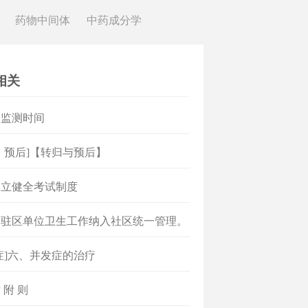
药物中间体
中药成分学
相关
）监测时间
、预后]【转归与预后】
建立健全考试制度
）驻区单位卫生工作纳入社区统一管理。
症]六、并发症的治疗
 附 则