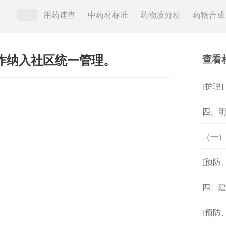
三
用药速查
中药材标准
药物质分析
药物合成
查看
作纳入社区统一管理。
[护理
四、
（一
[预防
四、
[预防