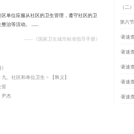
（二
驻区单位应服从社区的卫生管理，遵守社区的卫
第六节
活动。 ......
[
专著速查
——
《国家卫生城市标准指导手册》
[
专著速查
[
专著速查
册》
 九、社区和单位卫生 > 【释义】
[
专著速查
公室
，尹杰
[
专著速查