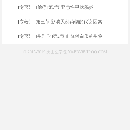
[
专著速查
[治疗]第7节 亚急性甲状腺炎
]
[
专著速查
第三节 影响天然药物的代谢因素
]
[
专著速查
[生理学]第2节 血浆蛋白质的生物
]
© 2015-2019 天山医学院 XiaBBY#VIP.QQ.COM