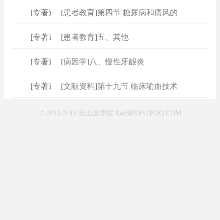
[
专著速查
[患者教育]第四节 糖尿病和痛风的
]
[
专著速查
[患者教育]五、其他
]
[
专著速查
[病因学]八、慢性牙龈炎
]
[
专著速查
[文献资料]第十九节 临床输血技术
]
© 2015-2019 天山医学院 XiaBBY#VIP.QQ.COM