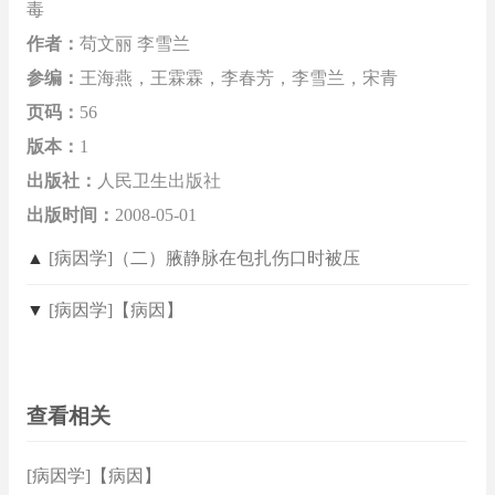
毒
作者：
苟文丽 李雪兰
参编：
王海燕，王霖霖，李春芳，李雪兰，宋青
页码：
56
版本：
1
出版社：
人民卫生出版社
出版时间：
2008-05-01
▲
[病因学]（二）腋静脉在包扎伤口时被压
▼
[病因学]【病因】
查看相关
[病因学]【病因】