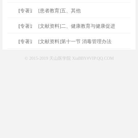
[
专著速查
]
[患者教育]五、其他
[
专著速查
]
[文献资料]二、健康教育与健康促进
[
专著速查
]
[文献资料]第十一节 消毒管理办法
© 2015-2019 天山医学院 XiaBBY#VIP.QQ.COM