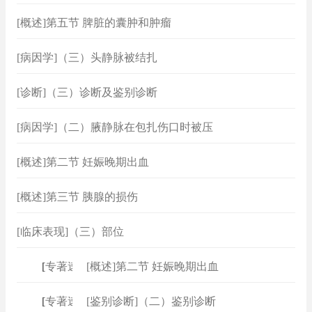
[概述]第五节 脾脏的囊肿和肿瘤
[病因学]（三）头静脉被结扎
[诊断]（三）诊断及鉴别诊断
[病因学]（二）腋静脉在包扎伤口时被压
[概述]第二节 妊娠晚期出血
[概述]第三节 胰腺的损伤
[临床表现]（三）部位
[
专著速查
]
[概述]第二节 妊娠晚期出血
[
专著速查
]
[鉴别诊断]（二）鉴别诊断