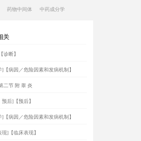
药物中间体
中药成分学
相关
]【诊断】
学]【病因／危险因素和发病机制】
第二节 附 睾 炎
、预后]【预后】
学]【病因／危险因素和发病机制】
表现]【临床表现】