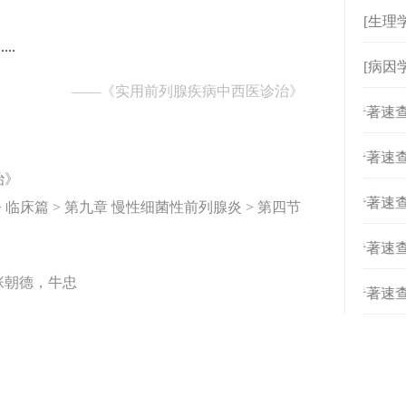
[生理
..
[病因
——
《实用前列腺疾病中西医诊治》
[
专著速查
[
专著速查
治》
[
专著速查
临床篇 > 第九章 慢性细菌性前列腺炎 > 第四节
[
专著速查
张朝德，牛忠
[
专著速查