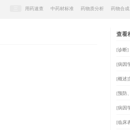
三
用药速查
中药材标准
药物质分析
药物合成
查看
[诊断
[病因
[概述]
[预防
[病因
[临床