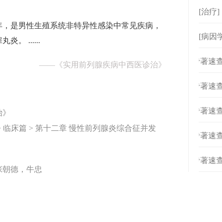
[治疗
中青年，是男性生殖系统非特异性感染中常见疾病，
[病因
 ......
[
专著速查
——
《实用前列腺疾病中西医诊治》
[
专著速查
[
专著速查
治》
 临床篇 > 第十二章 慢性前列腺炎综合征并发
[
专著速查
[
专著速查
张朝德，牛忠