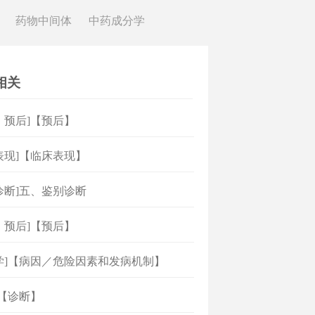
药物中间体
中药成分学
相关
、预后]【预后】
表现]【临床表现】
诊断]五、鉴别诊断
、预后]【预后】
学]【病因／危险因素和发病机制】
]【诊断】