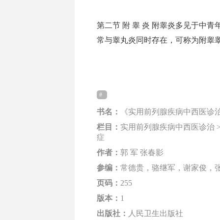
第二节 附 睾 炎 附睾炎多见于
常与睾丸炎同时存在，可称为附睾睾丸炎。
书名：
《实用前列腺疾病中西医诊
栏目：
实用前列腺疾病中西医诊治 >
症
作者：
郭 军 张春影
参编：
常德贵，骆继军，谢家俊，
页码：
255
版本：
1
出版社：
人民卫生出版社