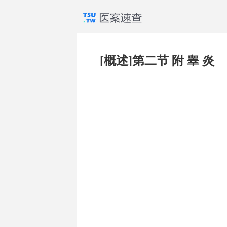
[概述]第二节 附 睾 炎