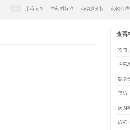
三
用药速查
中药材标准
药物质分析
药物合成
查看
[预防
[临床
[鉴别
[预防
[病因
[诊断