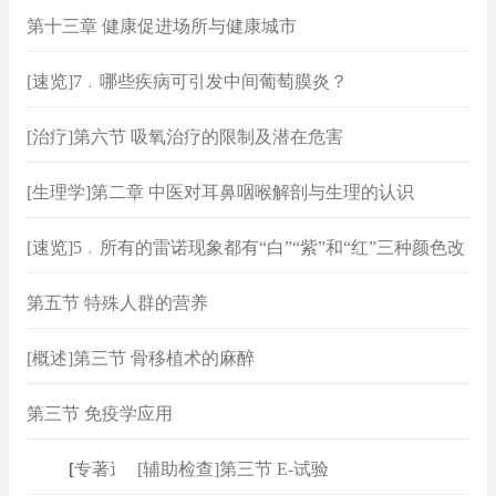
第十三章 健康促进场所与健康城市
[速览]7﹒哪些疾病可引发中间葡萄膜炎？
[治疗]第六节 吸氧治疗的限制及潜在危害
[生理学]第二章 中医对耳鼻咽喉解剖与生理的认识
[速览]5﹒所有的雷诺现象都有“白”“紫”和“红”三种颜色改
变吗？
第五节 特殊人群的营养
[概述]第三节 骨移植术的麻醉
第三节 免疫学应用
[
专著速查
[辅助检查]第三节 E‐试验
]