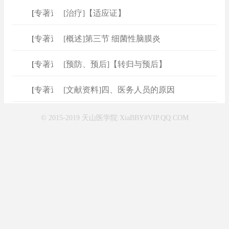
[
专著速查
[治疗]【适应证】
]
[
专著速查
[概述]第三节 细菌性脑膜炎
]
[
专著速查
[预防、预后]【转归与预后】
]
[
专著速查
[文献资料]四、医务人员的原因
]
© 2015-2019 天山医学院 XiaBBY#VIP.QQ.COM