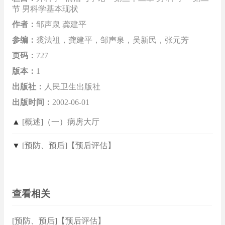
节 男科学基本现状
作者：
邹声泉 龚建平
参编：
裘法祖，龚建平，邹声泉，吴新民，张元芳
页码：
727
版本：
1
出版社：
人民卫生出版社
出版时间：
2002-06-01
▲
[概述]（一）病房大厅
▼
[预防、预后]【预后评估】
查看相关
[预防、预后]【预后评估】