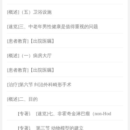
[概述]（五）卫浴设施
[速览]三、中老年男性健康是值得重视的问题
[患者教育]【出院医嘱】
[概述]（一）病房大厅
[患者教育]【出院医嘱】
[治疗]第六节 纠治外科畸形手术
[概述]二、目的
[
专著速查
[速览]七、非霍奇金淋巴瘤（non‐Hod
]
[
专著速查
第三节 动物模型的建立
]