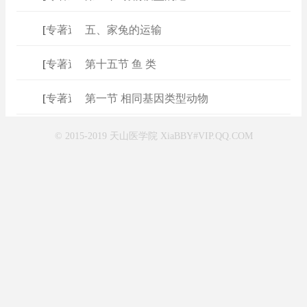
[
专著速查
五、家兔的运输
]
[
专著速查
第十五节 鱼 类
]
[
专著速查
第一节 相同基因类型动物
]
© 2015-2019 天山医学院 XiaBBY#VIP.QQ.COM