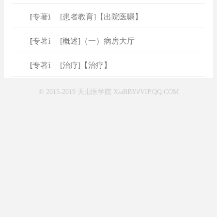
[
专著速查
[患者教育]【出院医嘱】
]
[
专著速查
[概述]（一）病房大厅
]
[
专著速查
[治疗]【治疗】
]
© 2015-2019 天山医学院 XiaBBY#VIP.QQ.COM