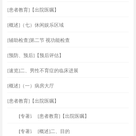
[患者教育]【出院医嘱】
[概述]（七）休闲娱乐区域
[辅助检查]第二节 视功能检查
[预防、预后]【预后评估】
[速览]二、男性不育症的临床进展
[概述]（一）病房大厅
[患者教育]【出院医嘱】
[
专著速查
[患者教育]【出院医嘱】
]
[
专著速查
[概述]二、目的
]