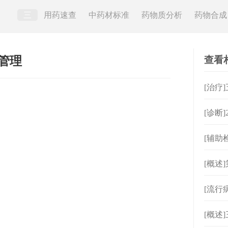
三
用药速查
中药材标准
药物质分析
药物合成
查看
管理
[治疗
[诊断
理？
[辅助
[概述
[流行
[概述