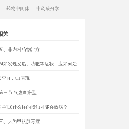
药物中间体
中药成分学
相关
]五、非内科药物治疗
]24如发现发热、咳嗽等症状，应如何处
检查]4．CT表现
]第三节 气虚血瘀型
病学]18什么样的接触可能会致病？
]三、人为甲状腺毒症