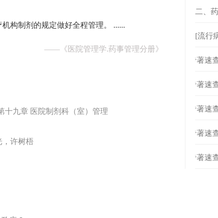
二、
制剂的规定做好全程管理。 ......
[流行
——
《医院管理学.药事管理分册》
[
专著速查
[
专著速查
》
[
专著速查
 第十九章 医院制剂科（室）管理
[
专著速查
光，许树梧
[
专著速查