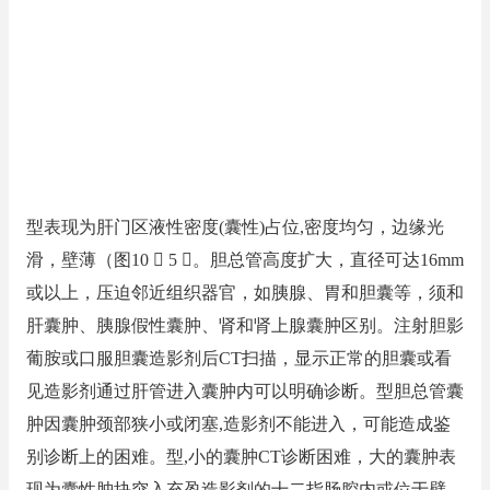
型表现为肝门区液性密度(囊性)占位,密度均匀，边缘光
滑，壁薄（图10  5 。胆总管高度扩大，直径可达16mm
或以上，压迫邻近组织器官，如胰腺、胃和胆囊等，须和
肝囊肿、胰腺假性囊肿、肾和肾上腺囊肿区别。注射胆影
葡胺或口服胆囊造影剂后CT扫描，显示正常的胆囊或看
见造影剂通过肝管进入囊肿内可以明确诊断。型胆总管囊
肿因囊肿颈部狭小或闭塞,造影剂不能进入，可能造成鉴
别诊断上的困难。型,小的囊肿CT诊断困难，大的囊肿表
现为囊性肿块突入充盈造影剂的十二指肠腔内或位于壁