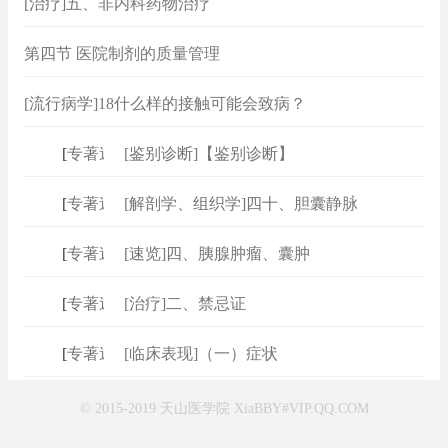
[治疗]五、非内科药物治疗
第四节 医院制剂的质量管理
[流行病学]18什么样的接触可能会致病？
[
专著速查
[鉴别诊断]【鉴别诊断】
]
[
专著速查
[解剖学、组织学]四十、胆囊静脉
]
[
专著速查
[速览]四、胰腺肿瘤、囊肿
]
[
专著速查
[治疗]二、禁忌证
]
[
专著速查
[临床表现]（一）症状
]
© 2015-2019 天山医学院 XiaBBY#VIP.QQ.COM