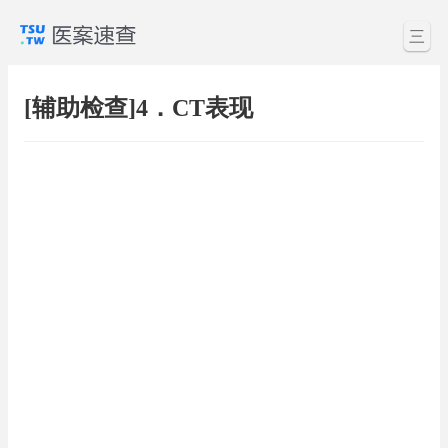
三
[辅助检查]4．CT表现