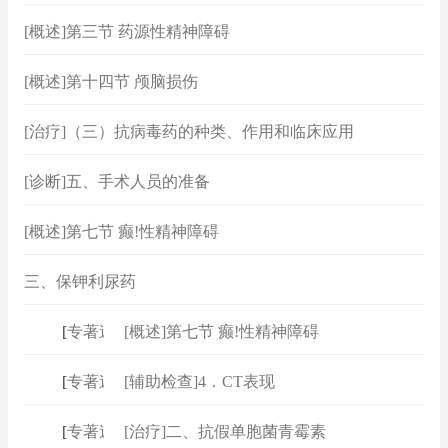
[概述]第三节 药源性精神障碍
[概述]第十四节 颅脑损伤
[治疗]（三）抗病毒药的种类、作用和临床应用
[诊断]五、手术人员的准备
[概述]第七节 癫!性精神障碍
三、保钾利尿药
[
专著速查
[概述]第七节 癫!性精神障碍
]
[
专著速查
[辅助检查]4．CT表现
]
[
专著速查
[治疗]二、抗假单胞菌青霉素
]