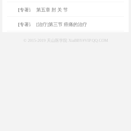
[
专著速查
第五章 肘 关 节
]
[
专著速查
[治疗]第三节 癌痛的治疗
]
© 2015-2019 天山医学院 XiaBBY#VIP.QQ.COM