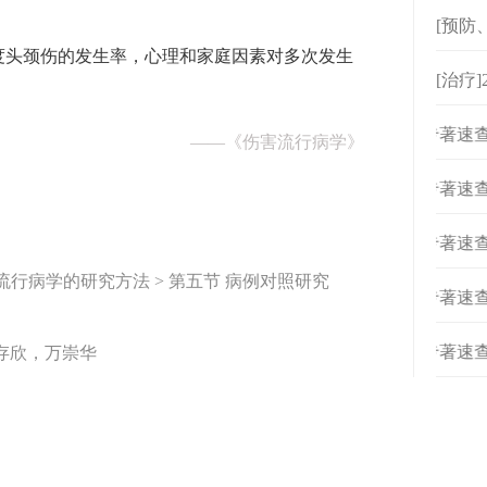
[预防
度头颈伤的发生率，心理和家庭因素对多次发生
[治疗
[
专著速查
——
《伤害流行病学》
[
专著速查
[
专著速查
害流行病学的研究方法 > 第五节 病例对照研究
[
专著速查
[
专著速查
存欣，万崇华