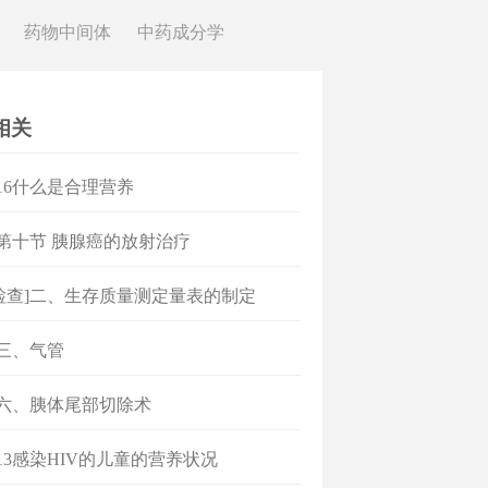
药物中间体
中药成分学
相关
]16什么是合理营养
]第十节 胰腺癌的放射治疗
检查]二、生存质量测定量表的制定
]三、气管
]六、胰体尾部切除术
]13感染HIV的儿童的营养状况