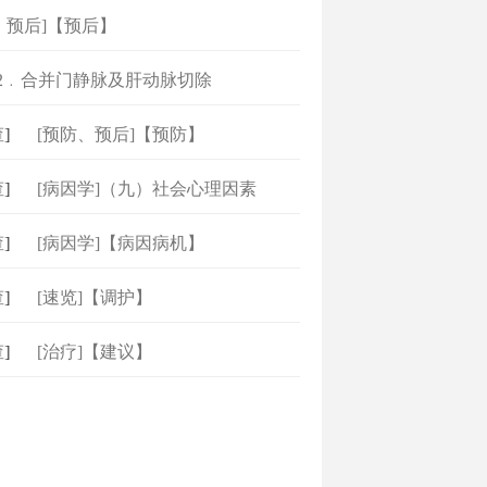
、预后]【预后】
]2﹒合并门静脉及肝动脉切除
]
[预防、预后]【预防】
]
[病因学]（九）社会心理因素
]
[病因学]【病因病机】
]
[速览]【调护】
]
[治疗]【建议】