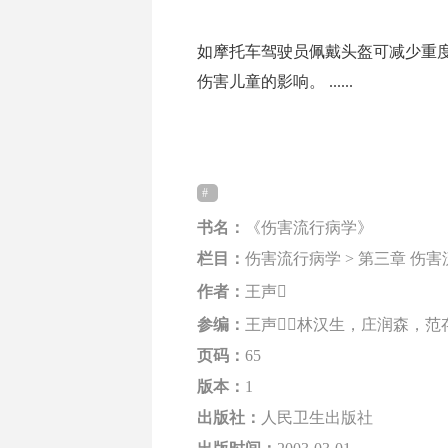
如摩托车驾驶员佩戴头盔可减少重
伤害儿童的影响。 ......
书名：
《伤害流行病学》
栏目：
伤害流行病学 > 第三章 伤
作者：
王声
参编：
王声，林汉生，庄润森，范
页码：
65
版本：
1
出版社：
人民卫生出版社