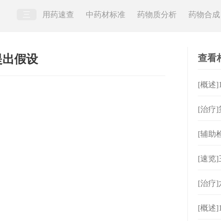
三
用药速查
中药材标准
药物质分析
药物合成
查看
提出假设
[概述
[治疗
[辅助
[速览
[治疗
[概述