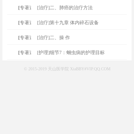
[
专著速查
[治疗]二、肺癌的治疗方法
]
[
专著速查
[治疗]第十九章 体内碎石设备
]
[
专著速查
[治疗]二、操 作
]
[
专著速查
[护理]细节7：蛔虫病的护理目标
]
© 2015-2019 天山医学院 XiaBBY#VIP.QQ.COM