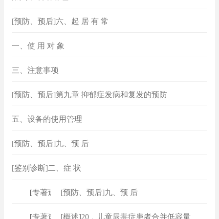
[预防、预后]六、起 居 有 常
一、使 用 对 象
三、注意事项
[预防、预后]第九章 抑郁症发病和复发的预防
五、设备的使用管理
[预防、预后]九、预 后
[鉴别诊断]二、症 状
[
专著速查
[预防、预后]九、预 后
]
[
专著速查
[概述]20﹒儿童尿毒症患者合并低容量
]