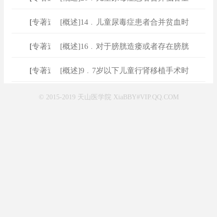
[
专著速查
[概述]14﹒儿童尿毒症患者合并贫血时
]
[
专著速查
[概述]16﹒对于膀胱造瘘或者存在膀胱
]
[
专著速查
[概述]9﹒7岁以下儿童行肾移植手术时
]
© 2015-2019 天山医学院 XiaBBY#VIP.QQ.COM