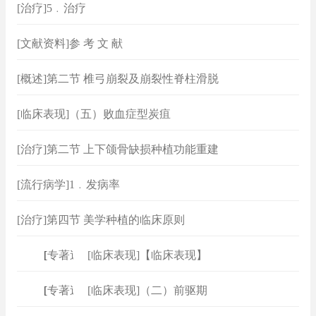
[治疗]5﹒治疗
[文献资料]参 考 文 献
[概述]第二节 椎弓崩裂及崩裂性脊柱滑脱
[临床表现]（五）败血症型炭疽
[治疗]第二节 上下颌骨缺损种植功能重建
[流行病学]1﹒发病率
[治疗]第四节 美学种植的临床原则
[
专著速查
[临床表现]【临床表现】
]
[
专著速查
[临床表现]（二）前驱期
]