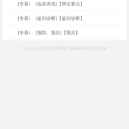
[
专著速查
[临床表现]【辨证要点】
]
[
专著速查
[鉴别诊断]【鉴别诊断】
]
[
专著速查
[预防、预后]【预后】
]
© 2015-2019 天山医学院 XiaBBY#VIP.QQ.COM