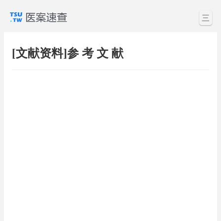
三
[文献资料]参 考 文 献