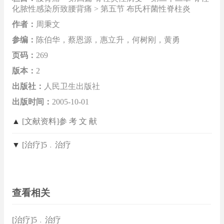
化脓性感染所致腰背痛 > 第五节 布氏杆菌性脊柱炎
作者：
周秉文
参编：
陈伯华，蔡恩源，惠立升，何树刚，黄勇
页码：
269
版本：
2
出版社：
人民卫生出版社
出版时间：
2005-10-01
▲
[文献资料]参 考 文 献
▼
[治疗]5﹒治疗
查看相关
[治疗]5﹒治疗