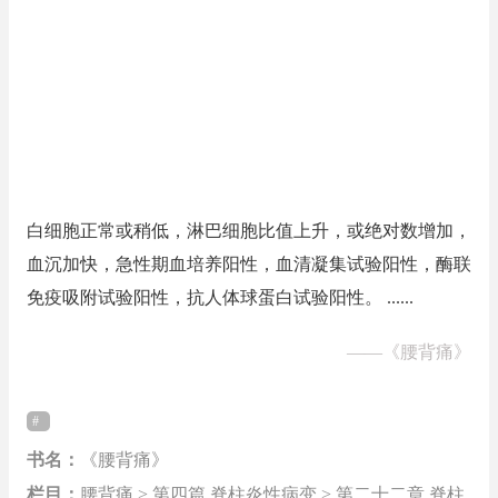
白细胞正常或稍低，淋巴细胞比值上升，或绝对数增加，
血沉加快，急性期血培养阳性，血清凝集试验阳性，酶联
免疫吸附试验阳性，抗人体球蛋白试验阳性。 ......
——
《腰背痛》
书名：
《腰背痛》
栏目：
腰背痛 > 第四篇 脊柱炎性病变 > 第二十二章 脊柱