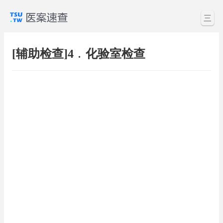
三
[辅助检查]4﹒化验室检查