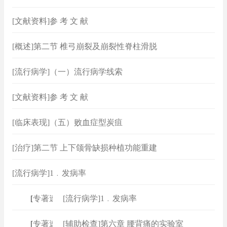
[文献资料]参 考 文 献
[概述]第二节 椎弓崩裂及崩裂性脊柱滑脱
[流行病学]（一）流行病学线索
[文献资料]参 考 文 献
[临床表现]（五）败血症型炭疽
[治疗]第二节 上下颌骨缺损种植功能重建
[流行病学]1﹒发病率
[
专著速查
]
[流行病学]1﹒发病率
[
专著速查
]
[辅助检查]第六章 腰背痛的实验室