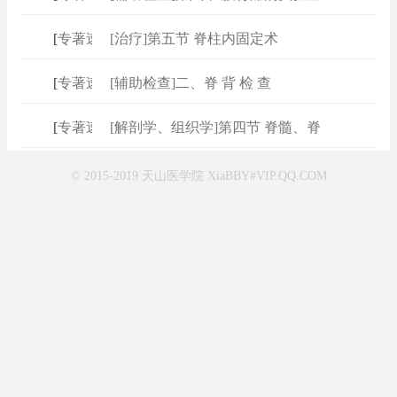
[
专著速查
]
[治疗]第五节 脊柱内固定术
[
专著速查
]
[辅助检查]二、脊 背 检 查
[
专著速查
]
[解剖学、组织学]第四节 脊髓、脊
© 2015-2019 天山医学院 XiaBBY#VIP.QQ.COM