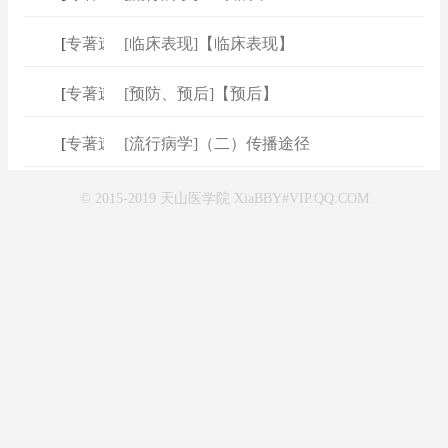
[
专著速查
[临床表现]【临床表现】
]
[
专著速查
[预防、预后]【预后】
]
[
专著速查
[流行病学]（二）传播途径
]
© 2015-2019 天山医学院 XiaBBY#VIP.QQ.COM