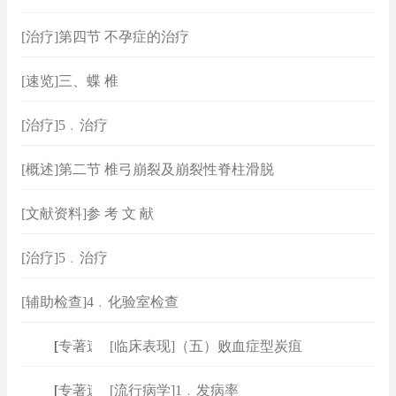
[治疗]第四节 不孕症的治疗
[速览]三、蝶 椎
[治疗]5﹒治疗
[概述]第二节 椎弓崩裂及崩裂性脊柱滑脱
[文献资料]参 考 文 献
[治疗]5﹒治疗
[辅助检查]4﹒化验室检查
[
专著速查
[临床表现]（五）败血症型炭疽
]
[
专著速查
[流行病学]1﹒发病率
]