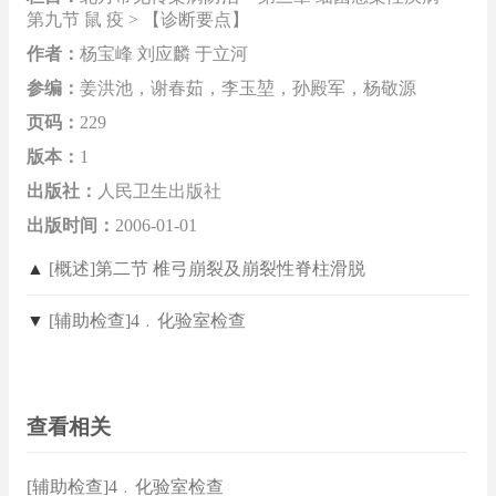
第九节 鼠 疫 > 【诊断要点】
作者：
杨宝峰 刘应麟 于立河
参编：
姜洪池，谢春茹，李玉堃，孙殿军，杨敬源
页码：
229
版本：
1
出版社：
人民卫生出版社
出版时间：
2006-01-01
▲
[概述]第二节 椎弓崩裂及崩裂性脊柱滑脱
▼
[辅助检查]4﹒化验室检查
查看相关
[辅助检查]4﹒化验室检查