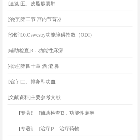
[速览]五、皮脂腺囊肿
[治疗]第二节 宫内节育器
[诊断]10.Oswestry功能障碍指数（ODI）
[辅助检查]3﹒功能性麻痹
[概述]第四十章 酒 渣 鼻
[治疗]二、排卵型功血
[文献资料]主要参考文献
[
专著速查
[辅助检查]3﹒功能性麻痹
]
[
专著速查
[治疗]2﹒治疗药物
]