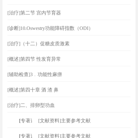
[治疗]第二节 宫内节育器
[诊断]10.Oswestry功能障碍指数（ODI）
[治疗]（十二）促糖皮质激素
[概述]第四节 性发育异常
[辅助检查]3﹒功能性麻痹
[概述]第四十章 酒 渣 鼻
[治疗]二、排卵型功血
[
专著速查
[文献资料]主要参考文献
]
[
专著速查
[文献资料]主要参考文献
]