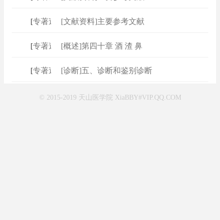
[
专著速查
[文献资料]主要参考文献
]
[
专著速查
[概述]第四十章 酒 渣 鼻
]
[
专著速查
[诊断]五、诊断和鉴别诊断
]
© 2015-2019 天山医学院 XiaBBY#VIP.QQ.COM