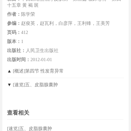
十五章 黄 褐 斑
作者：
陈学荣
参编：
赵俊英，赵瓦利，白彦萍，王利锋，王美芳
页码：
412
版本：
1
出版社：
人民卫生出版社
出版时间：
2012-01-01
▲
[概述]第四节 性发育异常
▼
[速览]五、皮脂腺囊肿
查看相关
[速览]五、皮脂腺囊肿