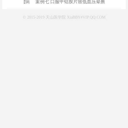
[
病例
]
案例七 口服甲钴胺片致低血压晕厥
© 2015-2019 天山医学院 XiaBBY#VIP.QQ.COM