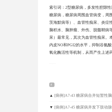
索引词：2型糖尿病，多发性腔隙性
糖尿病，糖尿病周围血管病变，周
茨海默病等）、血管性痴呆、炎症性痴呆（如
脑积水、脑肿瘤、外伤、脱髓鞘病
呆）最常见，其次为血管性痴呆。
内皮NO和PGI2的水平，抑制谷
氧化酶活性等机制，从而产生上述
……
▲
[病例]A7-43 糖尿病合并短暂性
▼
[病例]A7-45 糖尿病并发下肢动