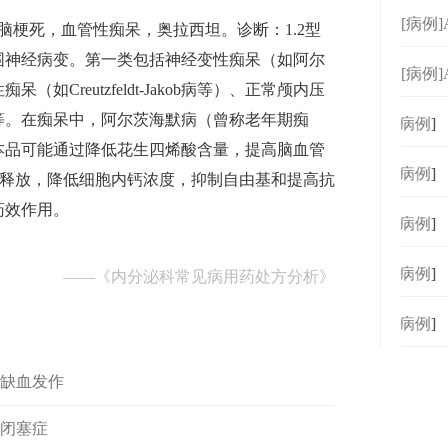
[病例]
脑梗死，血管性痴呆，奥拉西坦。诊断：1.2型
围神经病变。第一类包括神经变性痴呆（如阿尔
[病例]
Creutzfeldt-Jakob病等）、正常颅内压
等。在痴呆中，阿尔茨海默病（曾称老年期痴
[
病例
]
本品可能通过降低花生四烯酸含量，提高脑血管
[
病例
]
氨酸释放，降低细胞内钙浓度，抑制自由基和提高抗
药效作用。
[
病例
]
[
病例
]
——
《内分泌科常见病用药处方分析》
[
病例
]
脑缺血发作
脉闭塞症