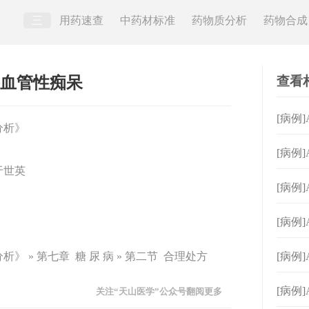
三
用药速查
中药材标准
药物质分析
药物合成
查看
合并血管性痴呆
[病例
分析》
[病例
于世英
[病例
[病例
 » 第七章 糖 尿 病 » 第二节 合理处方
[病例
[病例
关注“天山医学”公众号翻阅更多