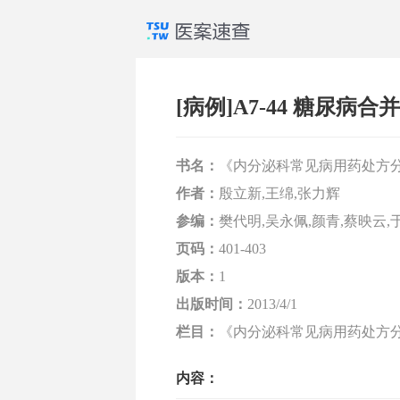
[病例]A7-44 糖尿病
书名：
《内分泌科常见病用药处方
作者：
殷立新,王绵,张力辉
参编：
樊代明,吴永佩,颜青,蔡映云,
页码：
401-403
版本：
1
出版时间：
2013/4/1
栏目：
《内分泌科常见病用药处方分析》
内容：