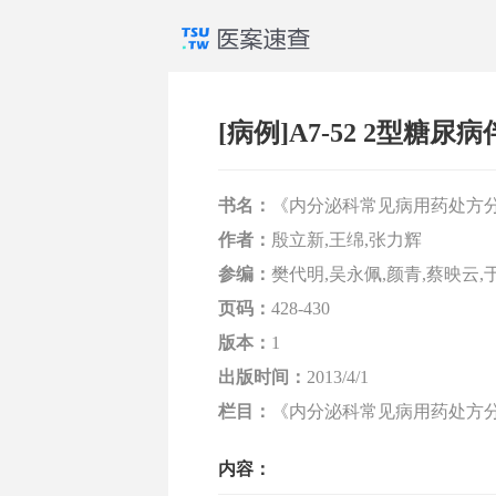
[病例]A7-52 2型糖
书名：
《内分泌科常见病用药处方
作者：
殷立新,王绵,张力辉
参编：
樊代明,吴永佩,颜青,蔡映云,
页码：
428-430
版本：
1
出版时间：
2013/4/1
栏目：
《内分泌科常见病用药处方分析》
内容：