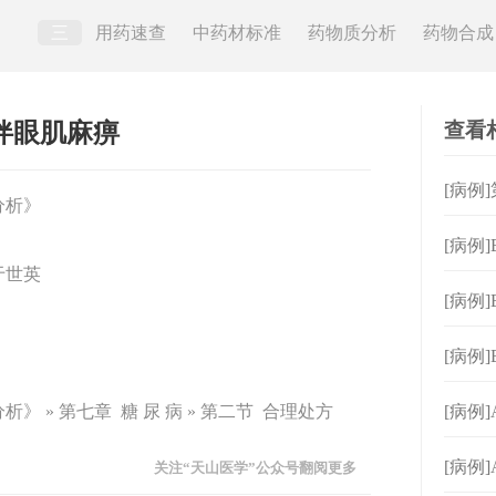
三
用药速查
中药材标准
药物质分析
药物合成
查看
尿病伴眼肌麻痹
[病例
分析》
[病例
于世英
[病例
[病例
 » 第七章 糖 尿 病 » 第二节 合理处方
[病例
[病例
关注“天山医学”公众号翻阅更多