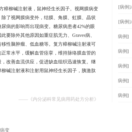
[病例
复方樟柳碱注射液，鼠神经生长因子。视网膜病变
，除了视网膜病变外，结膜、角膜、虹膜、晶状
[病例
尿病的影响而出现病变。糖尿病患者42%的眼
要除外其他原因如重症肌无力、Graves病、
[
病例
]
转移性脑肿瘤、低血糖等。复方樟柳碱注射液可
[
病例
]
的正常水平，缓解血管痉挛，维持脉络膜血管的
量，改善血流供应，促进缺血组织迅速恢复。继
[
病例
]
樟柳碱注射液和注射用鼠神经生长因子，胰激肽
[
病例
]
[
病例
]
——
《内分泌科常见病用药处方分析》
膜病变