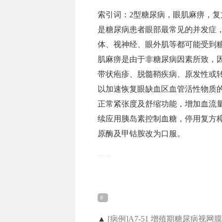
索引词：2型糖尿病，眼肌麻痹，
是糖尿病患者眼部最常见的并发症
体、视神经、眼外肌等都可能受到糖
肌麻痹是由于非糖尿病因素所致，因此
带状疱疹、脱髓鞘疾病、原发性或
以加速恢复眼缺血区血管活性物质
正常紧张度及舒缩功能，增加血流
续应用胰岛素控制血糖，停用复方
原酶及甲钴胺改为口服。
……
▲
[病例]A7-51 增殖期糖尿病视网