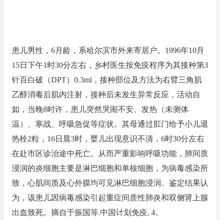
患儿男性，6月龄，系哈尔滨市外来寄居户。1996年10月
15日下午1时30分左右，乡村医生按免疫程序为其接种第3
针百白破（DPT）0.3ml，接种部位及方法为右臂三角肌
乙醇消毒后肌内注射，接种后未发生异常反应，活动自
如，当晚8时许，患儿突然哭闹不安、发热（未测体
温）、寒战、呼吸急促等症状。其母通过肛门给予小儿退
热栓2粒，16日晨3时，婴儿出现意识不清，6时30分左右
在赴市区诊治途中死亡。从而严重影响呼吸功能，肺间质
浸润的炎细胞主要是淋巴细胞和单核细胞，为病毒感染所
致，心肌间质及心外膜均可见淋巴细胞浸润。鉴定结果认
为，该患儿因病毒感染引起重症间质性肺炎和双侧肾上腺
出血致死。摘自于振国等.中国计划免疫, 4。