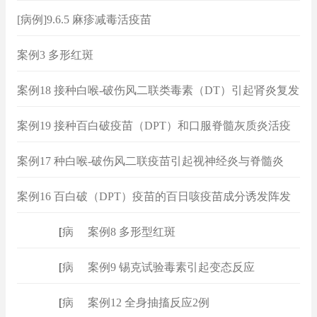
[病例]9.6.5 麻疹减毒活疫苗
案例3 多形红斑
案例18 接种白喉-破伤风二联类毒素（DT）引起肾炎复发
案例19 接种百白破疫苗（DPT）和口服脊髓灰质炎活疫
苗（OPV）诱发癫痫
案例17 种白喉-破伤风二联疫苗引起视神经炎与脊髓炎
案例16 百白破（DPT）疫苗的百日咳疫苗成分诱发阵发
性室上性心动过速
[
病例
]
案例8 多形型红斑
[
病例
]
案例9 锡克试验毒素引起变态反应
[
病例
]
案例12 全身抽搐反应2例