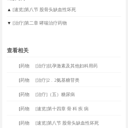
▲
[速览]第八节 股骨头缺血性坏死
▼
[治疗]第二章 哮喘治疗药物
查看相关
[
药物速查
[治疗]抗孕激素及其他妇科用药
]
[
药物速查
[治疗]2﹒2氨基糖苷类
]
[
药物速查
[治疗]（五）糖尿病
]
[
药物速查
[速览]第十四章 骨 科 疾 病
]
[
药物速查
[速览]第八节 股骨头缺血性坏死
]