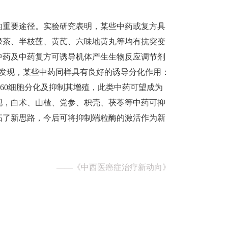
的重要途径。实验研究表明，某些中药或复方具
绿茶、半枝莲、黄芪、六味地黄丸等均有抗突变
中药及中药复方可诱导机体产生生物反应调节剂
究发现，某些中药同样具有良好的诱导分化作用：
‐60细胞分化及抑制其增殖，此类中药可望成为
现，白术、山楂、党参、枳壳、茯苓等中药可抑
拓了新思路，今后可将抑制端粒酶的激活作为新
——
《中西医癌症治疗新动向》