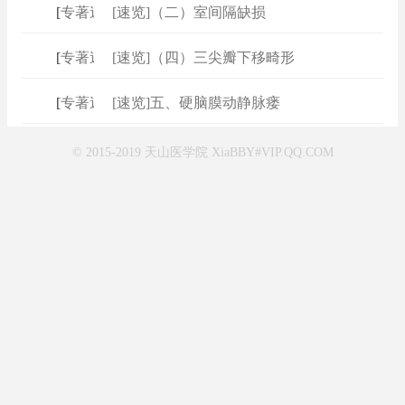
[
专著速查
[速览]（二）室间隔缺损
]
[
专著速查
[速览]（四）三尖瓣下移畸形
]
[
专著速查
[速览]五、硬脑膜动静脉瘘
]
© 2015-2019 天山医学院 XiaBBY#VIP.QQ.COM