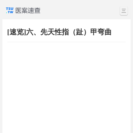
三
[速览]六、先天性指（趾）甲弯曲