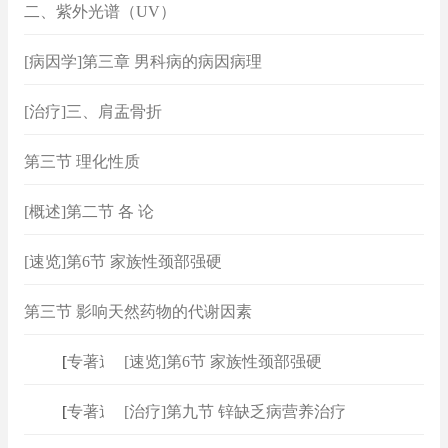
二、紫外光谱（UV）
[病因学]第三章 男科病的病因病理
[治疗]三、肩盂骨折
第三节 理化性质
[概述]第二节 各 论
[速览]第6节 家族性颈部强硬
第三节 影响天然药物的代谢因素
[
专著速查
[速览]第6节 家族性颈部强硬
]
[
专著速查
[治疗]第九节 锌缺乏病营养治疗
]