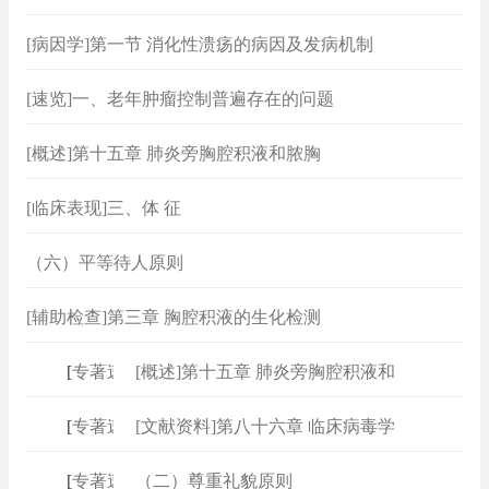
[病因学]第一节 消化性溃疡的病因及发病机制
[速览]一、老年肿瘤控制普遍存在的问题
[概述]第十五章 肺炎旁胸腔积液和脓胸
[临床表现]三、体 征
（六）平等待人原则
[辅助检查]第三章 胸腔积液的生化检测
[
专著速查
[概述]第十五章 肺炎旁胸腔积液和
]
[
专著速查
[文献资料]第八十六章 临床病毒学
]
[
专著速查
（二）尊重礼貌原则
]