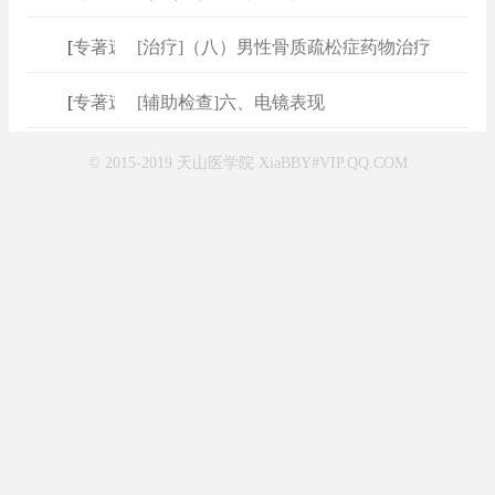
[
专著速查
[治疗]（八）男性骨质疏松症药物治疗
]
[
专著速查
[辅助检查]六、电镜表现
]
© 2015-2019 天山医学院 XiaBBY#VIP.QQ.COM