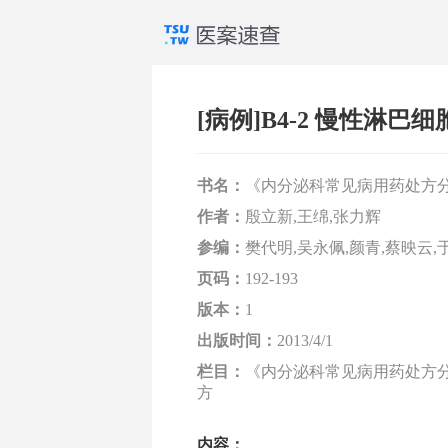
[病例]B4-2 慢性淋
书名：
《内分泌科常见病用药处方
作者：
殷立新,王绵,张力辉
参编：
樊代明,吴永佩,颜青,蔡映云,
页码：
192-193
版本：
1
出版时间：
2013/4/1
栏目：
《内分泌科常见病用药处方分析
方
内容：