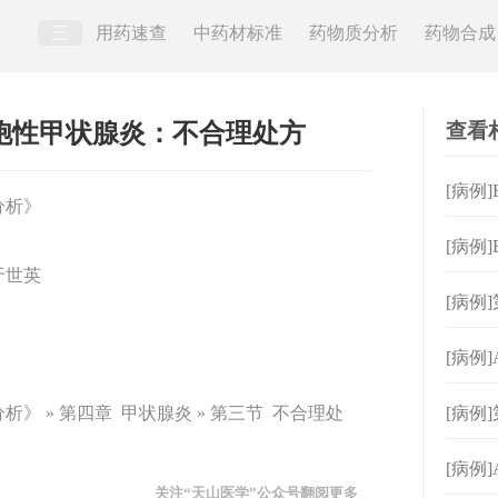
三
用药速查
中药材标准
药物质分析
药物合成
查看
巴细胞性甲状腺炎：不合理处方
[病例
分析》
[病例
于世英
合理
[病例
[病例
》 » 第四章 甲状腺炎 » 第三节 不合理处
[病例
[病例]
关注“天山医学”公众号翻阅更多