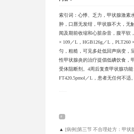
索引词：心悸、乏力，甲状腺激素
肿，口唇无发绀，甲状腺不大，无触
闻及期前收缩和心脏杂音，腹平软，
× 109／L，HGB126g／L，PLT
匀，粗糙，可见多处低回声病变，
性甲状腺炎的治疗提倡低碘饮食，
受体阻断剂。4周后复查甲状腺功能：TSH
FT420.5pmol／L，患者无任何不适
……
▲
[病例]第三节 不合理处方：甲状