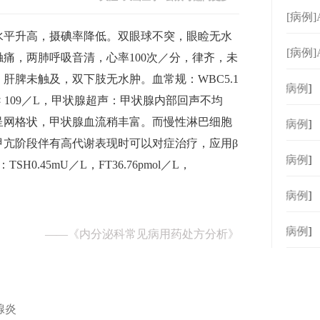
[病例
水平升高，摄碘率降低。双眼球不突，眼睑无水
[病例
痛，两肺呼吸音清，心率100次／分，律齐，未
肝脾未触及，双下肢无水肿。血常规：WBC5.1
[
病例
]
260 × 109／L，甲状腺超声：甲状腺内部回声不均
呈网格状，甲状腺血流稍丰富。而慢性淋巴细胞
[
病例
]
甲亢阶段伴有高代谢表现时可以对症治疗，应用β
[
病例
]
0.45mU／L，FT36.76pmol／L，
。
[
病例
]
[
病例
]
——
《内分泌科常见病用药处方分析》
腺炎