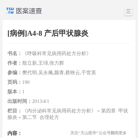
三
[病例]A4-8 产后甲状腺炎
书名：
《呼吸科常见病用药处方分析》
作者：
殷立新,王绵,张力辉
参编：
樊代明,吴永佩,颜青,蔡映云,于世英
页码：
190
版本：
1
出版时间：
2013/4/1
栏目：
《内分泌科常见病用药处方分析》 » 第四章 甲状
腺炎 » 第二节 合理处方
内容：
关注“天山医学”公众号翻阅更多